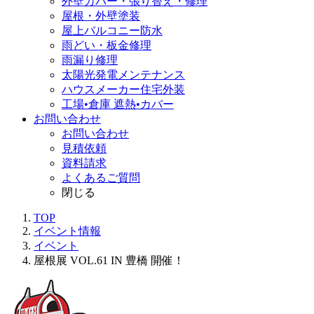
外壁カバー・張り替え・修理
屋根・外壁塗装
屋上バルコニー防水
雨どい・板金修理
雨漏り修理
太陽光発電メンテナンス
ハウスメーカー住宅外装
工場•倉庫 遮熱•カバー
お問い合わせ
お問い合わせ
見積依頼
資料請求
よくあるご質問
閉じる
TOP
イベント情報
イベント
屋根展 VOL.61 IN 豊橋 開催！