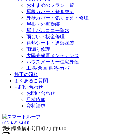
おすすめのプラン一覧
屋根カバー・葺き替え
外壁カバー・張り替え・修理
屋根・外壁塗装
屋上バルコニー防水
雨どい・板金修理
遮熱シート・遮熱塗装
雨漏り修理
太陽光発電メンテナンス
ハウスメーカー住宅外装
工場•倉庫 遮熱•カバー
施工の流れ
よくあるご質問
お問い合わせ
お問い合わせ
見積依頼
資料請求
0120-215-010
愛知県
豊橋市
前田町2丁目9-10