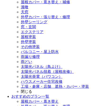
屋根カバー・葺き替え・補修
漆喰
天窓
外壁カバー・張り替え・修理
外壁シーリング
窓・玄関
エクステリア
屋根塗装
外壁塗装
その他塗装
バルコニー・屋上防水
雨漏り修理
雨どい
太陽光パネル（鳥よけ）
太陽光パネル脱着（屋根改修）
太陽光発電（パワコン）
ハウスメーカー住宅改修
工場・倉庫・店舗 遮熱・カバー・塗装
閉じる
おすすめのプラン一覧
屋根カバー・葺き替え