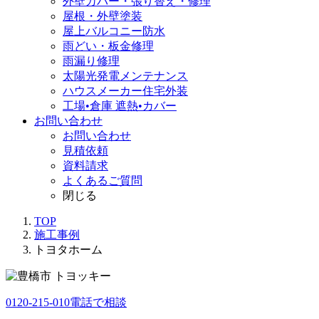
外壁カバー・張り替え・修理
屋根・外壁塗装
屋上バルコニー防水
雨どい・板金修理
雨漏り修理
太陽光発電メンテナンス
ハウスメーカー住宅外装
工場•倉庫 遮熱•カバー
お問い合わせ
お問い合わせ
見積依頼
資料請求
よくあるご質問
閉じる
TOP
施工事例
トヨタホーム
0120-215-010
電話で相談