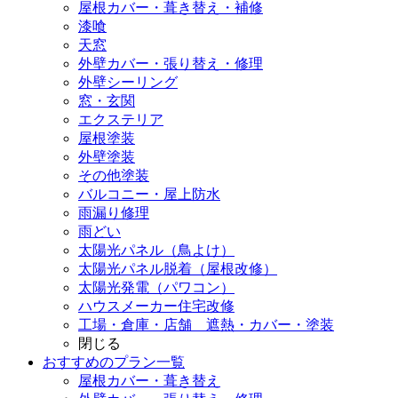
屋根カバー・葺き替え・補修
漆喰
天窓
外壁カバー・張り替え・修理
外壁シーリング
窓・玄関
エクステリア
屋根塗装
外壁塗装
その他塗装
バルコニー・屋上防水
雨漏り修理
雨どい
太陽光パネル（鳥よけ）
太陽光パネル脱着（屋根改修）
太陽光発電（パワコン）
ハウスメーカー住宅改修
工場・倉庫・店舗 遮熱・カバー・塗装
閉じる
おすすめのプラン一覧
屋根カバー・葺き替え