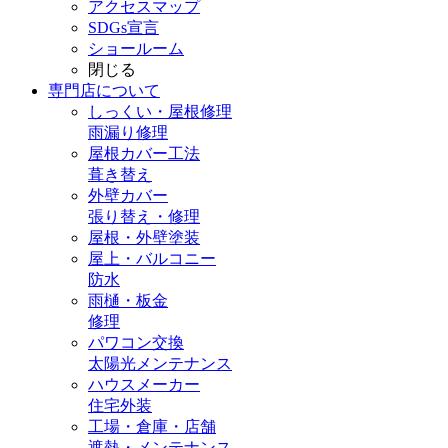
アクセスマップ
SDGs宣言
ショールーム
閉じる
専門店
について
しっくい・屋根修理
雨漏り修理
屋根カバー工法
葺き替え
外壁カバー
張り替え・修理
屋根・外壁塗装
屋上・バルコニー
防水
雨樋・板金
修理
パワコン交換
太陽光メンテナンス
ハウスメーカー
住宅外装
工場・倉庫・店舗
遮熱・メンテナンス