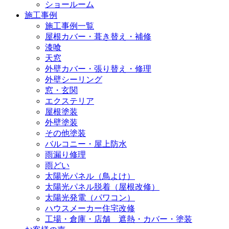
ショールーム
施工事例
施工事例一覧
屋根カバー・葺き替え・補修
漆喰
天窓
外壁カバー・張り替え・修理
外壁シーリング
窓・玄関
エクステリア
屋根塗装
外壁塗装
その他塗装
バルコニー・屋上防水
雨漏り修理
雨どい
太陽光パネル（鳥よけ）
太陽光パネル脱着（屋根改修）
太陽光発電（パワコン）
ハウスメーカー住宅改修
工場・倉庫・店舗 遮熱・カバー・塗装