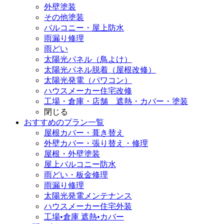
外壁塗装
その他塗装
バルコニー・屋上防水
雨漏り修理
雨どい
太陽光パネル（鳥よけ）
太陽光パネル脱着（屋根改修）
太陽光発電（パワコン）
ハウスメーカー住宅改修
工場・倉庫・店舗 遮熱・カバー・塗装
閉じる
おすすめのプラン一覧
屋根カバー・葺き替え
外壁カバー・張り替え・修理
屋根・外壁塗装
屋上バルコニー防水
雨どい・板金修理
雨漏り修理
太陽光発電メンテナンス
ハウスメーカー住宅外装
工場•倉庫 遮熱•カバー