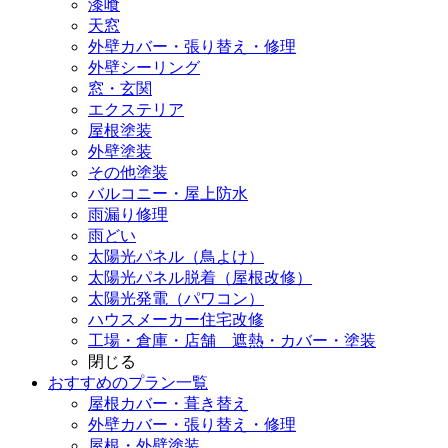
漆喰
天窓
外壁カバー・張り替え・修理
外壁シーリング
窓・玄関
エクステリア
屋根塗装
外壁塗装
その他塗装
バルコニー・屋上防水
雨漏り修理
雨どい
太陽光パネル（鳥よけ）
太陽光パネル脱着（屋根改修）
太陽光発電（パワコン）
ハウスメーカー住宅改修
工場・倉庫・店舗 遮熱・カバー・塗装
閉じる
おすすめのプラン一覧
屋根カバー・葺き替え
外壁カバー・張り替え・修理
屋根・外壁塗装