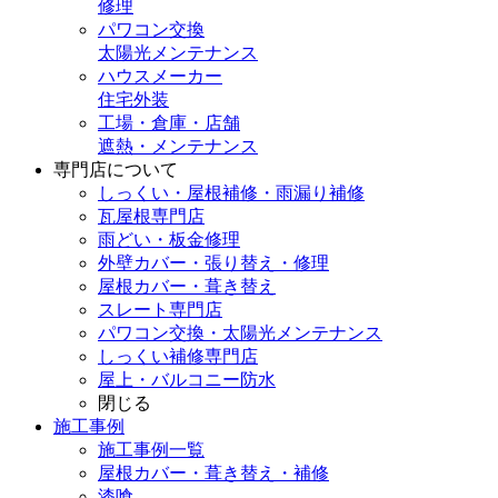
修理
パワコン交換
太陽光メンテナンス
ハウスメーカー
住宅外装
工場・倉庫・店舗
遮熱・メンテナンス
専門店
について
しっくい・屋根補修・雨漏り補修
瓦屋根専門店
雨どい・板金修理
外壁カバー・張り替え・修理
屋根カバー・葺き替え
スレート専門店
パワコン交換・太陽光メンテナンス
しっくい補修専門店
屋上・バルコニー防水
閉じる
施工事例
施工事例一覧
屋根カバー・葺き替え・補修
漆喰