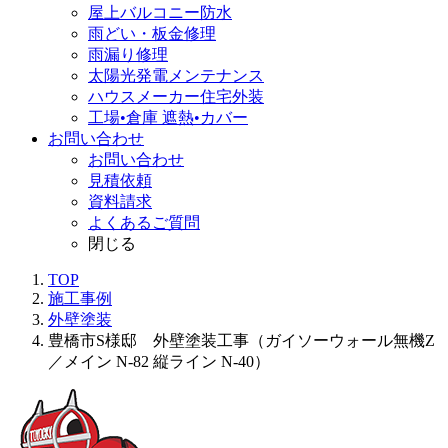
屋上バルコニー防水
雨どい・板金修理
雨漏り修理
太陽光発電メンテナンス
ハウスメーカー住宅外装
工場•倉庫 遮熱•カバー
お問い合わせ
お問い合わせ
見積依頼
資料請求
よくあるご質問
閉じる
TOP
施工事例
外壁塗装
豊橋市S様邸 外壁塗装工事（ガイソーウォール無機Z
／メイン N-82 縦ライン N-40）