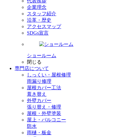
代表挨拶
企業理念
スタッフ紹介
沿革・歴史
アクセスマップ
SDGs宣言
ショールーム
閉じる
専門店
について
しっくい・屋根修理
雨漏り修理
屋根カバー工法
葺き替え
外壁カバー
張り替え・修理
屋根・外壁塗装
屋上・バルコニー
防水
雨樋・板金