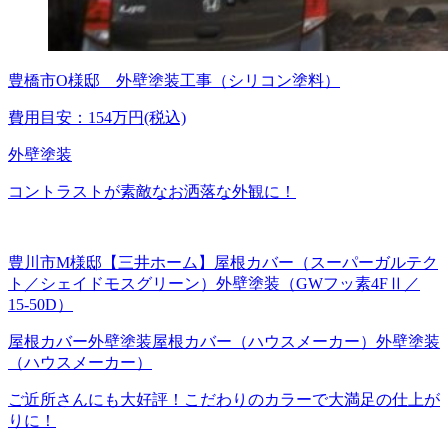
豊橋市O様邸 外壁塗装工事（シリコン塗料）
費用目安：154万円(税込)
外壁塗装
コントラストが素敵なお洒落な外観に！
豊川市M様邸【三井ホーム】屋根カバー（スーパーガルテク
ト／シェイドモスグリーン）外壁塗装（GWフッ素4FⅡ／
15-50D）
屋根カバー
外壁塗装
屋根カバー（ハウスメーカー）
外壁塗装
（ハウスメーカー）
ご近所さんにも大好評！こだわりのカラーで大満足の仕上が
りに！