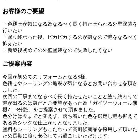
お客様のご要望
・色褪せが気になる為なるべく長く持たせられる外壁塗装を
行いたい
・塗り終わった後、ピカピカするのが嫌なので艶をなるべく
抑えたい
・新築後初めての外壁塗装なので失敗したくない
ご提案内容
今回が初めてのリフォームとなるS様。
色褪せやシーリングの亀裂が気になるとお問い合わせを頂き
ました。
次回の工事までなるべく長く持たせたいことと塗り終わりで
艶が出るのは嫌だとご要望があった為「ガイソーウォール無
機Z 3分艶」をご提案させて頂きました。
色分けは今までと変えず、落ち着いた色を選定し艶も抑えて
ある為シックな仕上がりとなりました。
塗料もシーリングもこだわって高耐候商品を採用して頂いた
ため長期に渡り安心してお過ごしいただけます。