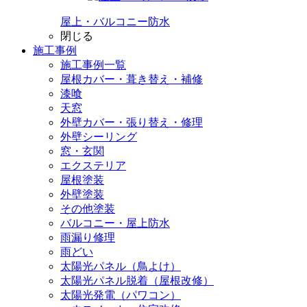
屋上・バルコニー防水
閉じる
施工事例
施工事例一覧
屋根カバー・葺き替え・補修
漆喰
天窓
外壁カバー・張り替え・修理
外壁シーリング
窓・玄関
エクステリア
屋根塗装
外壁塗装
その他塗装
バルコニー・屋上防水
雨漏り修理
雨どい
太陽光パネル（鳥よけ）
太陽光パネル脱着（屋根改修）
太陽光発電（パワコン）