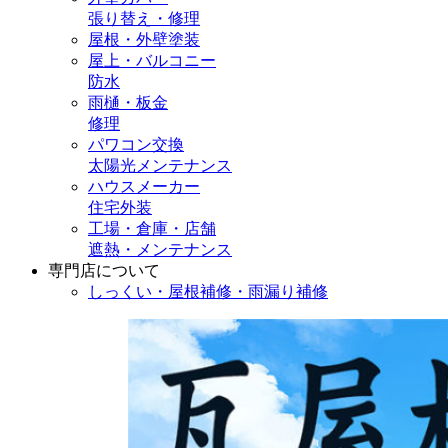
張り替え・修理
屋根・外壁塗装
屋上・バルコニー
防水
雨樋・板金
修理
パワコン交換
太陽光メンテナンス
ハウスメーカー
住宅外装
工場・倉庫・店舗
遮熱・メンテナンス
専門店
について
しっくい・屋根補修・雨漏り補修