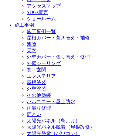
アクセスマップ
SDGs宣言
ショールーム
施工事例
施工事例一覧
屋根カバー・葺き替え・補修
漆喰
天窓
外壁カバー・張り替え・修理
外壁シーリング
窓・玄関
エクステリア
屋根塗装
外壁塗装
その他塗装
バルコニー・屋上防水
雨漏り修理
雨どい
太陽光パネル（鳥よけ）
太陽光パネル脱着（屋根改修）
太陽光発電（パワコン）