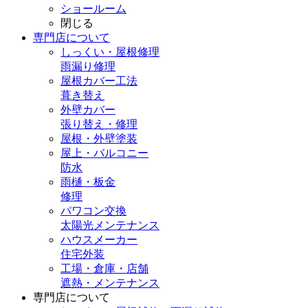
ショールーム
閉じる
専門店
について
しっくい・屋根修理
雨漏り修理
屋根カバー工法
葺き替え
外壁カバー
張り替え・修理
屋根・外壁塗装
屋上・バルコニー
防水
雨樋・板金
修理
パワコン交換
太陽光メンテナンス
ハウスメーカー
住宅外装
工場・倉庫・店舗
遮熱・メンテナンス
専門店
について