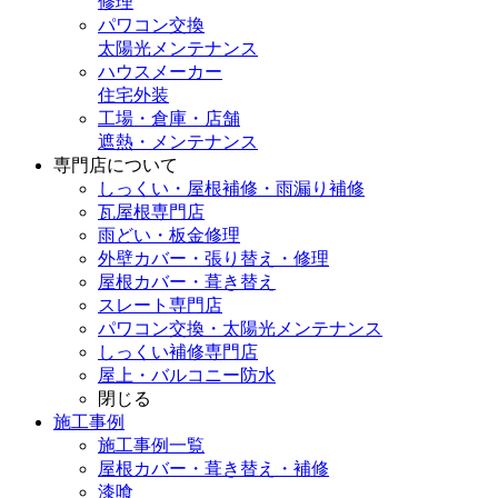
修理
パワコン交換
太陽光メンテナンス
ハウスメーカー
住宅外装
工場・倉庫・店舗
遮熱・メンテナンス
専門店
について
しっくい・屋根補修・雨漏り補修
瓦屋根専門店
雨どい・板金修理
外壁カバー・張り替え・修理
屋根カバー・葺き替え
スレート専門店
パワコン交換・太陽光メンテナンス
しっくい補修専門店
屋上・バルコニー防水
閉じる
施工事例
施工事例一覧
屋根カバー・葺き替え・補修
漆喰