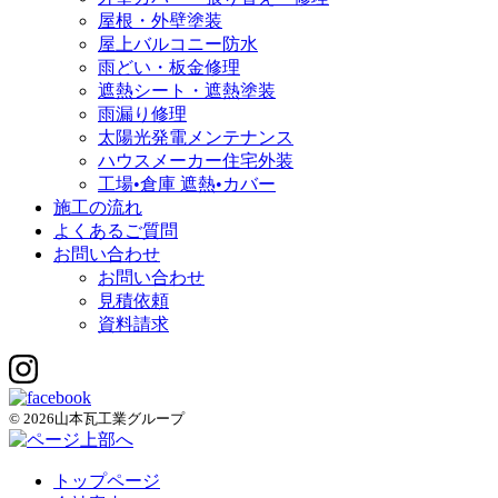
屋根・外壁塗装
屋上バルコニー防水
雨どい・板金修理
遮熱シート・遮熱塗装
雨漏り修理
太陽光発電メンテナンス
ハウスメーカー住宅外装
工場•倉庫 遮熱•カバー
施工の流れ
よくあるご質問
お問い合わせ
お問い合わせ
見積依頼
資料請求
© 2026山本瓦工業グループ
トップページ