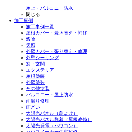
屋上・バルコニー防水
閉じる
施工事例
施工事例一覧
屋根カバー・葺き替え・補修
漆喰
天窓
外壁カバー・張り替え・修理
外壁シーリング
窓・玄関
エクステリア
屋根塗装
外壁塗装
その他塗装
バルコニー・屋上防水
雨漏り修理
雨どい
太陽光パネル（鳥よけ）
太陽光パネル脱着（屋根改修）
太陽光発電（パワコン）
ハウスメーカー住宅改修