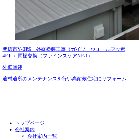
豊橋市Y様邸 外壁塗装工事（ガイソーウォールフッ素
4FⅡ）雨樋交換（ファインスケアNF-1）
外壁塗装
適材適所のメンテナンスを行い高耐候住宅にリフォーム
トップページ
会社案内
会社案内一覧