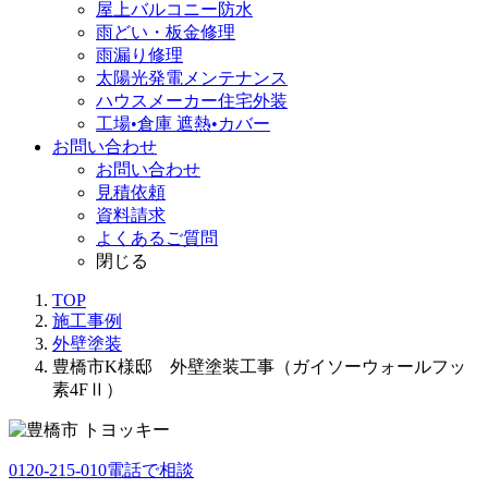
屋上バルコニー防水
雨どい・板金修理
雨漏り修理
太陽光発電メンテナンス
ハウスメーカー住宅外装
工場•倉庫 遮熱•カバー
お問い合わせ
お問い合わせ
見積依頼
資料請求
よくあるご質問
閉じる
TOP
施工事例
外壁塗装
豊橋市K様邸 外壁塗装工事（ガイソーウォールフッ
素4FⅡ）
0120-215-010
電話で相談