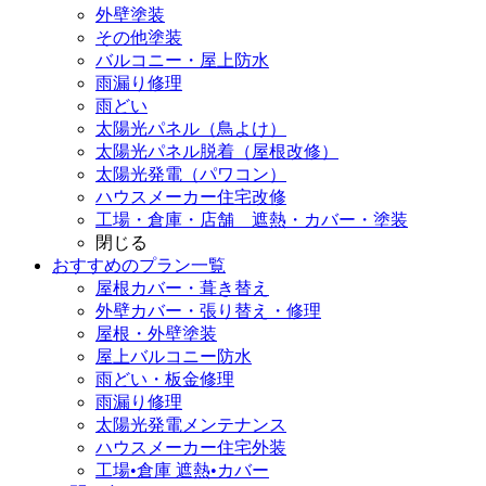
外壁塗装
その他塗装
バルコニー・屋上防水
雨漏り修理
雨どい
太陽光パネル（鳥よけ）
太陽光パネル脱着（屋根改修）
太陽光発電（パワコン）
ハウスメーカー住宅改修
工場・倉庫・店舗 遮熱・カバー・塗装
閉じる
おすすめのプラン一覧
屋根カバー・葺き替え
外壁カバー・張り替え・修理
屋根・外壁塗装
屋上バルコニー防水
雨どい・板金修理
雨漏り修理
太陽光発電メンテナンス
ハウスメーカー住宅外装
工場•倉庫 遮熱•カバー