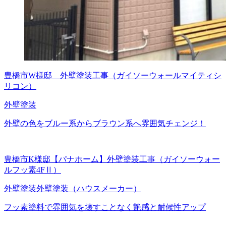
豊橋市W様邸 外壁塗装工事（ガイソーウォールマイティシ
リコン）
外壁塗装
外壁の色をブルー系からブラウン系へ雰囲気チェンジ！
豊橋市K様邸【パナホーム】外壁塗装工事（ガイソーウォー
ルフッ素4FⅡ）
外壁塗装
外壁塗装（ハウスメーカー）
フッ素塗料で雰囲気を壊すことなく艶感と耐候性アップ