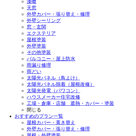
漆喰
天窓
外壁カバー・張り替え・修理
外壁シーリング
窓・玄関
エクステリア
屋根塗装
外壁塗装
その他塗装
バルコニー・屋上防水
雨漏り修理
雨どい
太陽光パネル（鳥よけ）
太陽光パネル脱着（屋根改修）
太陽光発電（パワコン）
ハウスメーカー住宅改修
工場・倉庫・店舗 遮熱・カバー・塗装
閉じる
おすすめのプラン一覧
屋根カバー・葺き替え
外壁カバー・張り替え・修理
屋根・外壁塗装