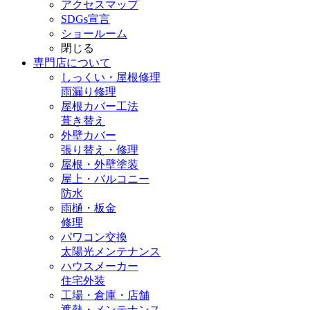
アクセスマップ
SDGs宣言
ショールーム
閉じる
専門店
について
しっくい・屋根修理
雨漏り修理
屋根カバー工法
葺き替え
外壁カバー
張り替え・修理
屋根・外壁塗装
屋上・バルコニー
防水
雨樋・板金
修理
パワコン交換
太陽光メンテナンス
ハウスメーカー
住宅外装
工場・倉庫・店舗
遮熱・メンテナンス