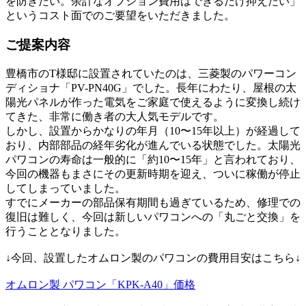
を防ぎたい。余計なオプション費用はできるだけ抑えたい」
というコスト面でのご要望をいただきました。
ご提案内容
豊橋市のT様邸に設置されていたのは、三菱製のパワーコン
ディショナ「PV-PN40G」でした。長年にわたり、屋根の太
陽光パネルが作った電気をご家庭で使えるように変換し続け
てきた、非常に働き者の大人気モデルです。
しかし、設置からかなりの年月（10〜15年以上）が経過して
おり、内部部品の経年劣化が進んでいる状態でした。太陽光
パワコンの寿命は一般的に「約10〜15年」と言われており、
今回の機器もまさにその更新時期を迎え、ついに稼働が停止
してしまっていました。
すでにメーカーの部品保有期間も過ぎているため、修理での
復旧は難しく、今回は新しいパワコンへの「丸ごと交換」を
行うこととなりました。
↓今回、設置したオムロン製のパワコンの費用目安はこちら↓
オムロン製 パワコン「KPK-A40」価格