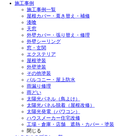
施工事例
施工事例一覧
屋根カバー・葺き替え・補修
漆喰
天窓
外壁カバー・張り替え・修理
外壁シーリング
窓・玄関
エクステリア
屋根塗装
外壁塗装
その他塗装
バルコニー・屋上防水
雨漏り修理
雨どい
太陽光パネル（鳥よけ）
太陽光パネル脱着（屋根改修）
太陽光発電（パワコン）
ハウスメーカー住宅改修
工場・倉庫・店舗 遮熱・カバー・塗装
閉じる