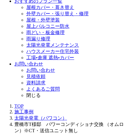
おすすめのプラン一覧
屋根カバー・葺き替え
外壁カバー・張り替え・修理
屋根・外壁塗装
屋上バルコニー防水
雨どい・板金修理
雨漏り修理
太陽光発電メンテナンス
ハウスメーカー住宅外装
工場•倉庫 遮熱•カバー
お問い合わせ
お問い合わせ
見積依頼
資料請求
よくあるご質問
閉じる
TOP
施工事例
太陽光発電（パワコン）
豊橋市T様邸 パワーコンディショナ交換 （オムロ
ン）※CT・送信ユニット無し