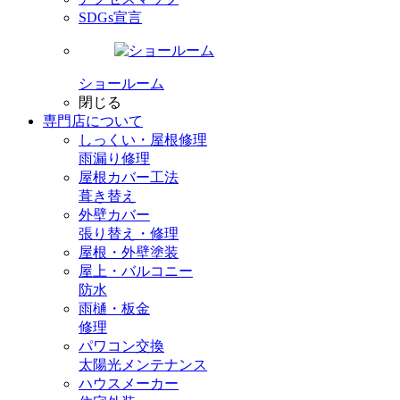
SDGs宣言
ショールーム
閉じる
専門店
について
しっくい・屋根修理
雨漏り修理
屋根カバー工法
葺き替え
外壁カバー
張り替え・修理
屋根・外壁塗装
屋上・バルコニー
防水
雨樋・板金
修理
パワコン交換
太陽光メンテナンス
ハウスメーカー