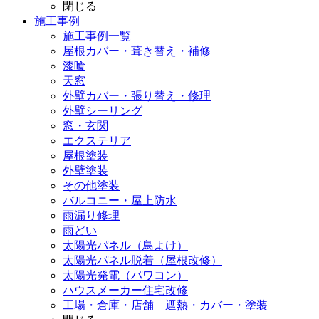
閉じる
施工事例
施工事例一覧
屋根カバー・葺き替え・補修
漆喰
天窓
外壁カバー・張り替え・修理
外壁シーリング
窓・玄関
エクステリア
屋根塗装
外壁塗装
その他塗装
バルコニー・屋上防水
雨漏り修理
雨どい
太陽光パネル（鳥よけ）
太陽光パネル脱着（屋根改修）
太陽光発電（パワコン）
ハウスメーカー住宅改修
工場・倉庫・店舗 遮熱・カバー・塗装