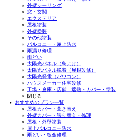
外壁シーリング
窓・玄関
エクステリア
屋根塗装
外壁塗装
その他塗装
バルコニー・屋上防水
雨漏り修理
雨どい
太陽光パネル（鳥よけ）
太陽光パネル脱着（屋根改修）
太陽光発電（パワコン）
ハウスメーカー住宅改修
工場・倉庫・店舗 遮熱・カバー・塗装
閉じる
おすすめのプラン一覧
屋根カバー・葺き替え
外壁カバー・張り替え・修理
屋根・外壁塗装
屋上バルコニー防水
雨どい・板金修理