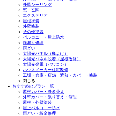
外壁シーリング
窓・玄関
エクステリア
屋根塗装
外壁塗装
その他塗装
バルコニー・屋上防水
雨漏り修理
雨どい
太陽光パネル（鳥よけ）
太陽光パネル脱着（屋根改修）
太陽光発電（パワコン）
ハウスメーカー住宅改修
工場・倉庫・店舗 遮熱・カバー・塗装
閉じる
おすすめのプラン一覧
屋根カバー・葺き替え
外壁カバー・張り替え・修理
屋根・外壁塗装
屋上バルコニー防水
雨どい・板金修理