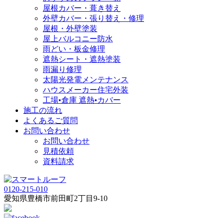
屋根カバー・葺き替え
外壁カバー・張り替え・修理
屋根・外壁塗装
屋上バルコニー防水
雨どい・板金修理
遮熱シート・遮熱塗装
雨漏り修理
太陽光発電メンテナンス
ハウスメーカー住宅外装
工場•倉庫 遮熱•カバー
施工の流れ
よくあるご質問
お問い合わせ
お問い合わせ
見積依頼
資料請求
0120-215-010
愛知県
豊橋市
前田町2丁目9-10