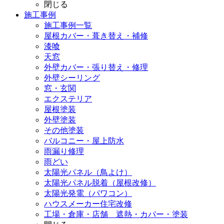
閉じる
施工事例
施工事例一覧
屋根カバー・葺き替え・補修
漆喰
天窓
外壁カバー・張り替え・修理
外壁シーリング
窓・玄関
エクステリア
屋根塗装
外壁塗装
その他塗装
バルコニー・屋上防水
雨漏り修理
雨どい
太陽光パネル（鳥よけ）
太陽光パネル脱着（屋根改修）
太陽光発電（パワコン）
ハウスメーカー住宅改修
工場・倉庫・店舗 遮熱・カバー・塗装