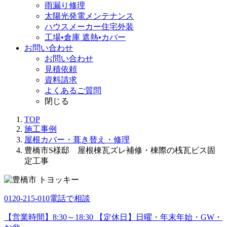
雨漏り修理
太陽光発電メンテナンス
ハウスメーカー住宅外装
工場•倉庫 遮熱•カバー
お問い合わせ
お問い合わせ
見積依頼
資料請求
よくあるご質問
閉じる
TOP
施工事例
屋根カバー・葺き替え・修理
豊橋市S様邸 屋根棟瓦ズレ補修・棟際の桟瓦ビス固
定工事
0120-215-010
電話で相談
【営業時間】8:30～18:30 【定休日】日曜・年末年始・GW・