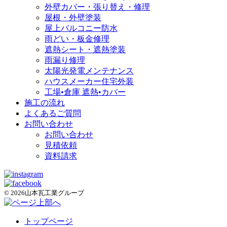
外壁カバー・張り替え・修理
屋根・外壁塗装
屋上バルコニー防水
雨どい・板金修理
遮熱シート・遮熱塗装
雨漏り修理
太陽光発電メンテナンス
ハウスメーカー住宅外装
工場•倉庫 遮熱•カバー
施工の流れ
よくあるご質問
お問い合わせ
お問い合わせ
見積依頼
資料請求
© 2026山本瓦工業グループ
トップページ