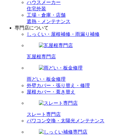
ハウスメーカー
住宅外装
工場・倉庫・店舗
遮熱・メンテナンス
専門店
について
しっくい・屋根補修・雨漏り補修
瓦屋根専門店
雨どい・板金修理
外壁カバー・張り替え・修理
屋根カバー・葺き替え
スレート専門店
パワコン交換・太陽光メンテナンス