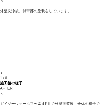
＜
外壁洗浄後、付帯部の塗装をしています。
＞
1
/
6
施工後の様子
AFTER
＜
ガイソーウォールフッ素４FⅡで外壁塗装後 全体の様子で