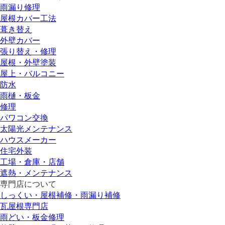
雨漏り修理
屋根カバー工法
葺き替え
外壁カバー
張り替え・修理
屋根・外壁塗装
屋上・バルコニー
防水
雨樋・板金
修理
パワコン交換
太陽光メンテナンス
ハウスメーカー
住宅外装
工場・倉庫・店舗
遮熱・メンテナンス
専門店
について
しっくい・屋根補修・雨漏り補修
瓦屋根専門店
雨どい・板金修理