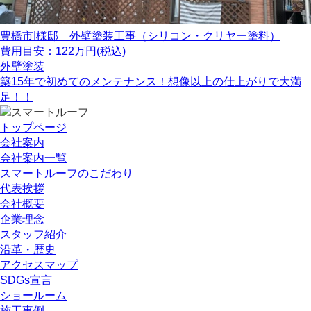
豊橋市I様邸 外壁塗装工事（シリコン・クリヤー塗料）
費用目安：122万円(税込)
外壁塗装
築15年で初めてのメンテナンス！想像以上の仕上がりで大満
足！！
トップページ
会社案内
会社案内一覧
スマートルーフのこだわり
代表挨拶
会社概要
企業理念
スタッフ紹介
沿革・歴史
アクセスマップ
SDGs宣言
ショールーム
施工事例