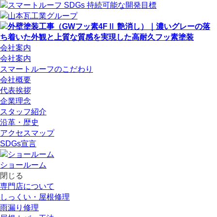
会社案内
会社案内
スマートルーフのこだわり
会社概要
代表挨拶
企業理念
スタッフ紹介
沿革・歴史
アクセスマップ
SDGs宣言
ショールーム
閉じる
専門店
について
しっくい・屋根修理
雨漏り修理