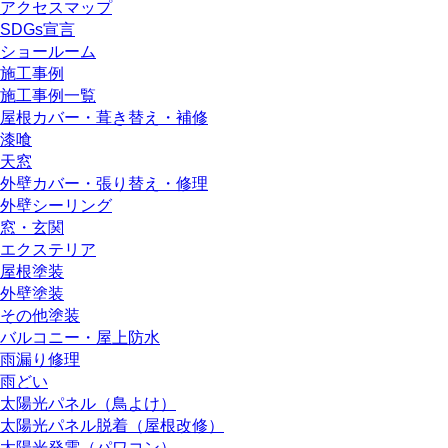
アクセスマップ
SDGs宣言
ショールーム
施工事例
施工事例一覧
屋根カバー・葺き替え・補修
漆喰
天窓
外壁カバー・張り替え・修理
外壁シーリング
窓・玄関
エクステリア
屋根塗装
外壁塗装
その他塗装
バルコニー・屋上防水
雨漏り修理
雨どい
太陽光パネル（鳥よけ）
太陽光パネル脱着（屋根改修）
太陽光発電（パワコン）