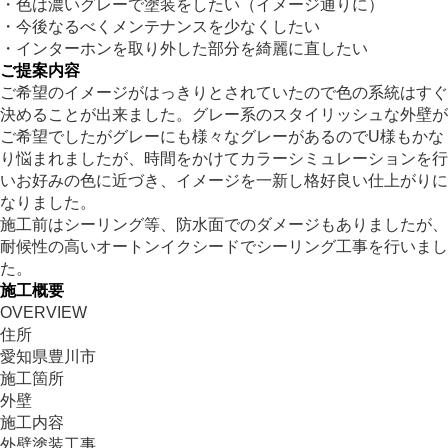
・色は濃いグレーで塗装をしたい（イメージ通りに）
・今後なるべくメンテナンスを少なくしたい
・インターホンを取り外した部分を綺麗に直したい
ご提案内容
ご希望のイメージがはっきりとされていたので色の系統はすぐ
決めることが出来ました。グレー系のスタイリッシュな外壁が
ご希望でしたがグレーにも様々なグレーがあるのでU様もかな
り悩まれましたが、時間をかけてカラーシミュレーションを行
いお好みの色に近づき、イメージを一新し格好良い仕上がりに
なりました。
施工前はシーリング等、防水面でのダメージもありましたが、
耐候性の高いオートンイクシードでシーリング工事を行いまし
た。
施工概要
OVERVIEW
住所
愛知県豊川市
施工箇所
外壁
施工内容
外壁塗装工事