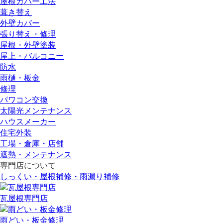
屋根カバー工法
葺き替え
外壁カバー
張り替え・修理
屋根・外壁塗装
屋上・バルコニー
防水
雨樋・板金
修理
パワコン交換
太陽光メンテナンス
ハウスメーカー
住宅外装
工場・倉庫・店舗
遮熱・メンテナンス
専門店
について
しっくい・屋根補修・雨漏り補修
瓦屋根専門店
雨どい・板金修理