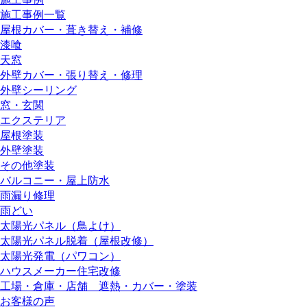
施工事例一覧
屋根カバー・葺き替え・補修
漆喰
天窓
外壁カバー・張り替え・修理
外壁シーリング
窓・玄関
エクステリア
屋根塗装
外壁塗装
その他塗装
バルコニー・屋上防水
雨漏り修理
雨どい
太陽光パネル（鳥よけ）
太陽光パネル脱着（屋根改修）
太陽光発電（パワコン）
ハウスメーカー住宅改修
工場・倉庫・店舗 遮熱・カバー・塗装
お客様の声