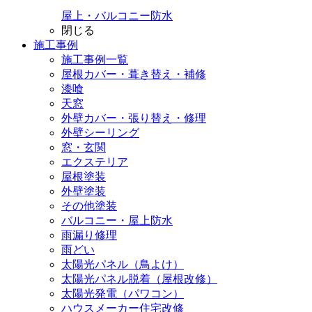
屋上・バルコニー防水
閉じる
施工事例
施工事例一覧
屋根カバー・葺き替え・補修
漆喰
天窓
外壁カバー・張り替え・修理
外壁シーリング
窓・玄関
エクステリア
屋根塗装
外壁塗装
その他塗装
バルコニー・屋上防水
雨漏り修理
雨どい
太陽光パネル（鳥よけ）
太陽光パネル脱着（屋根改修）
太陽光発電（パワコン）
ハウスメーカー住宅改修