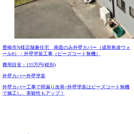
豊橋市N様店舗兼住宅 南面のみ外壁カバー（成形角波ウォ
ール8）・外壁塗装工事（ビーズコート無機）
費用目安：155万円(税別)
外壁カバー
外壁塗装
外壁カバー工事で雨漏り改善+外壁塗装はビーズコート無機
で施工し、美観性もアップ！