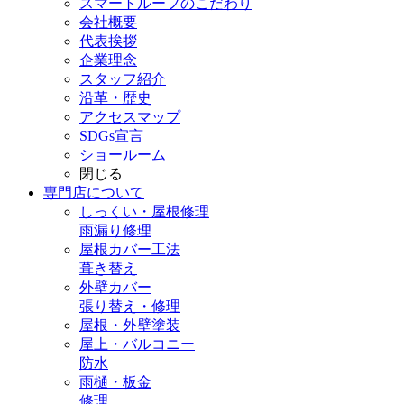
スマートルーフのこだわり
会社概要
代表挨拶
企業理念
スタッフ紹介
沿革・歴史
アクセスマップ
SDGs宣言
ショールーム
閉じる
専門店
について
しっくい・屋根修理
雨漏り修理
屋根カバー工法
葺き替え
外壁カバー
張り替え・修理
屋根・外壁塗装
屋上・バルコニー
防水
雨樋・板金
修理