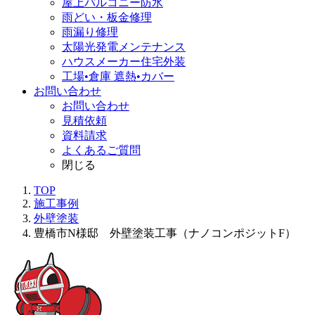
屋上バルコニー防水
雨どい・板金修理
雨漏り修理
太陽光発電メンテナンス
ハウスメーカー住宅外装
工場•倉庫 遮熱•カバー
お問い合わせ
お問い合わせ
見積依頼
資料請求
よくあるご質問
閉じる
TOP
施工事例
外壁塗装
豊橋市N様邸 外壁塗装工事（ナノコンポジットF）