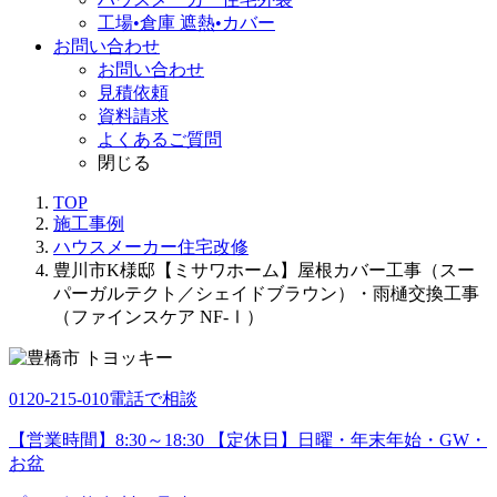
工場•倉庫 遮熱•カバー
お問い合わせ
お問い合わせ
見積依頼
資料請求
よくあるご質問
閉じる
TOP
施工事例
ハウスメーカー住宅改修
豊川市K様邸【ミサワホーム】屋根カバー工事（スー
パーガルテクト／シェイドブラウン）・雨樋交換工事
（ファインスケア NF-Ⅰ）
0120-215-010
電話で相談
【営業時間】8:30～18:30 【定休日】日曜・年末年始・GW・
お盆