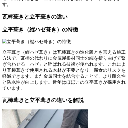
す。
瓦棒葺きと立平葺きの違い
立平葺き（縦ハゼ葺き）の特徴
立平葺き（縦ハゼ葺き）は瓦棒葺きの進化版とも言える施工
方法で、瓦棒の代わりに金属屋根材同士の端を折り曲げて繋
ぎ合わせる「ハゼ」と呼ばれる技術が使われます。これによ
り瓦棒葺きで使用される木材が不要となり、腐食のリスクを
軽減できます。また金属同士を結合することで、より耐久性
と防水性が向上します。近年はほぼこの立平葺きが採用され
ています。
瓦棒葺きと立平葺きの違いを解説