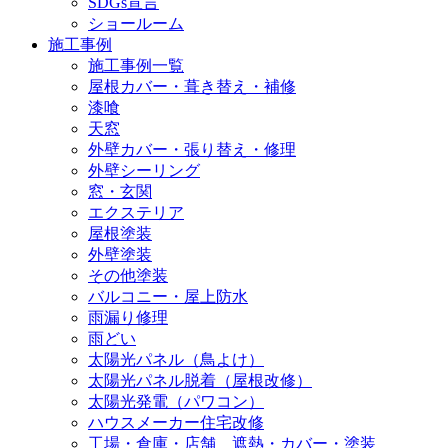
SDGs宣言
ショールーム
施工事例
施工事例一覧
屋根カバー・葺き替え・補修
漆喰
天窓
外壁カバー・張り替え・修理
外壁シーリング
窓・玄関
エクステリア
屋根塗装
外壁塗装
その他塗装
バルコニー・屋上防水
雨漏り修理
雨どい
太陽光パネル（鳥よけ）
太陽光パネル脱着（屋根改修）
太陽光発電（パワコン）
ハウスメーカー住宅改修
工場・倉庫・店舗 遮熱・カバー・塗装