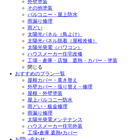
外壁塗装
その他塗装
バルコニー・屋上防水
雨漏り修理
雨どい
太陽光パネル（鳥よけ）
太陽光パネル脱着（屋根改修）
太陽光発電（パワコン）
ハウスメーカー住宅改修
工場・倉庫・店舗 遮熱・カバー・塗装
閉じる
おすすめのプラン一覧
屋根カバー・葺き替え
外壁カバー・張り替え・修理
屋根・外壁塗装
屋上バルコニー防水
雨どい・板金修理
雨漏り修理
太陽光発電メンテナンス
ハウスメーカー住宅外装
工場•倉庫 遮熱•カバー
お問い合わせ