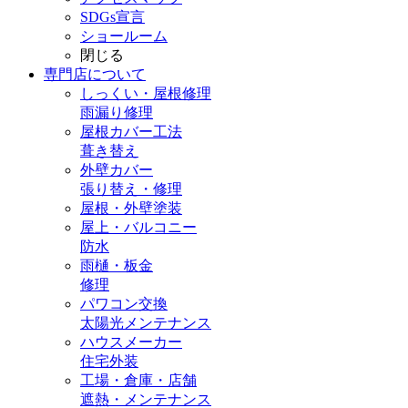
SDGs宣言
ショールーム
閉じる
専門店
について
しっくい・屋根修理
雨漏り修理
屋根カバー工法
葺き替え
外壁カバー
張り替え・修理
屋根・外壁塗装
屋上・バルコニー
防水
雨樋・板金
修理
パワコン交換
太陽光メンテナンス
ハウスメーカー
住宅外装
工場・倉庫・店舗
遮熱・メンテナンス