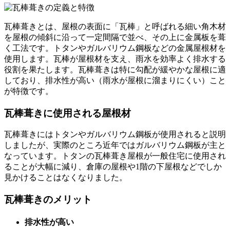
瓦棒葺きとは、屋根の表面に「瓦棒」
と呼ばれる細い角木材
を屋根の傾斜に沿って一定間隔で並べ、その上に金属板を葺
く工法です。
トタンやガルバリウム鋼板などの金属屋根材を
使用します。瓦棒が屋根材を支え、雨水を効率よく排水する
役割を果たします。瓦棒葺きは特に勾配が緩やかな屋根に適
しており、排水性が高い（雨水が屋根に溜まりにくい）こと
が特徴です。
瓦棒葺きに使用される屋根材
瓦棒葺きにはトタンやガルバリウム鋼板が使用されると説明
しましたが、実際のところ近年ではガルバリウム鋼板が主と
なっています。トタンの瓦棒葺き屋根が一般住宅に使用され
ることが大幅に減り、倉庫の屋根や1階の下屋根などでしか
見かけることはなくなりました。
瓦棒葺きのメリット
排水性が高い