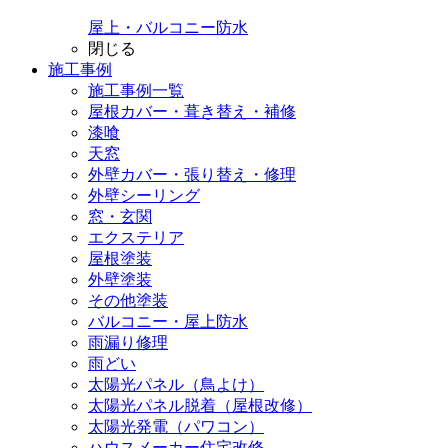
屋上・バルコニー防水
閉じる
施工事例
施工事例一覧
屋根カバー・葺き替え・補修
漆喰
天窓
外壁カバー・張り替え・修理
外壁シーリング
窓・玄関
エクステリア
屋根塗装
外壁塗装
その他塗装
バルコニー・屋上防水
雨漏り修理
雨どい
太陽光パネル（鳥よけ）
太陽光パネル脱着（屋根改修）
太陽光発電（パワコン）
ハウスメーカー住宅改修