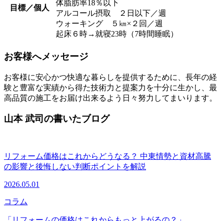
体脂肪率18％以下
目標／個人
アルコール摂取 ２日以下／週
ウォーキング ５㎞×２回／週
起床６時→就寝23時（7時間睡眠）
お客様へメッセージ
お客様に安心かつ快適な暮らしを提供するために、長年の経
験と豊富な実績から得た技術力と提案力を十分に生かし、最
高品質の施工をお届け出来るよう日々努力してまいります。
山本 武司の書いたブログ
リフォーム価格はこれからどうなる？ 中東情勢と資材高騰
の影響と後悔しない判断ポイントを解説
2026.05.01
コラム
「リフォームの価格はこれからもっと上がるの？」