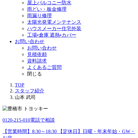
屋上バルコニー防水
雨どい・板金修理
雨漏り修理
太陽光発電メンテナンス
ハウスメーカー住宅外装
工場•倉庫 遮熱•カバー
お問い合わせ
お問い合わせ
見積依頼
資料請求
よくあるご質問
閉じる
TOP
スタッフ紹介
山本 武司
0120-215-010
電話で相談
【営業時間】8:30～18:30 【定休日】日曜・年末年始・GW・
お盆