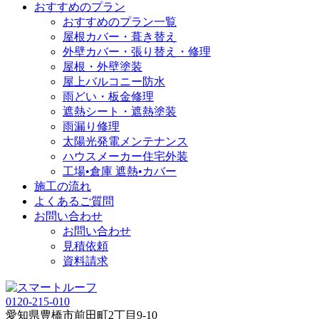
おすすめのプラン
おすすめのプラン一覧
屋根カバー・葺き替え
外壁カバー・張り替え・修理
屋根・外壁塗装
屋上バルコニー防水
雨どい・板金修理
遮熱シート・遮熱塗装
雨漏り修理
太陽光発電メンテナンス
ハウスメーカー住宅外装
工場•倉庫 遮熱•カバー
施工の流れ
よくあるご質問
お問い合わせ
お問い合わせ
見積依頼
資料請求
0120-215-010
愛知県
豊橋市
前田町2丁目9-10