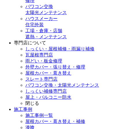
修理
パワコン交換
太陽光メンテナンス
ハウスメーカー
住宅外装
工場・倉庫・店舗
遮熱・メンテナンス
専門店
について
しっくい・屋根補修・雨漏り補修
瓦屋根専門店
雨どい・板金修理
外壁カバー・張り替え・修理
屋根カバー・葺き替え
スレート専門店
パワコン交換・太陽光メンテナンス
しっくい補修専門店
屋上・バルコニー防水
閉じる
施工事例
施工事例一覧
屋根カバー・葺き替え・補修
漆喰