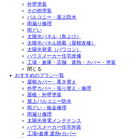
外壁塗装
その他塗装
バルコニー・屋上防水
雨漏り修理
雨どい
太陽光パネル（鳥よけ）
太陽光パネル脱着（屋根改修）
太陽光発電（パワコン）
ハウスメーカー住宅改修
工場・倉庫・店舗 遮熱・カバー・塗装
閉じる
おすすめのプラン一覧
屋根カバー・葺き替え
外壁カバー・張り替え・修理
屋根・外壁塗装
屋上バルコニー防水
雨どい・板金修理
雨漏り修理
太陽光発電メンテナンス
ハウスメーカー住宅外装
工場•倉庫 遮熱•カバー