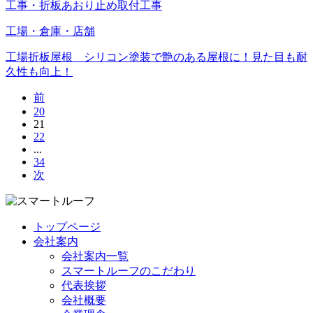
工事・折板あおり止め取付工事
工場・倉庫・店舗
工場折板屋根 シリコン塗装で艶のある屋根に！見た目も耐
久性も向上！
前
20
21
22
...
34
次
トップページ
会社案内
会社案内一覧
スマートルーフのこだわり
代表挨拶
会社概要