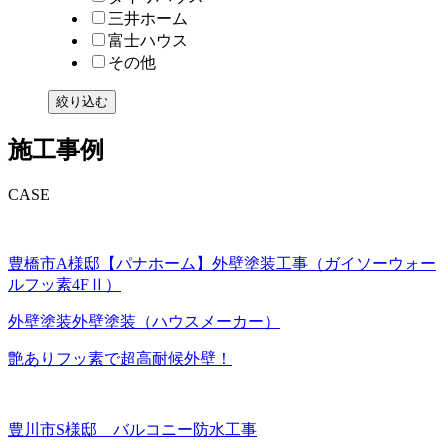
三井ホーム
富士ハウス
その他
絞り込む
施工事例
CASE
豊橋市A様邸【パナホーム】外壁塗装工事（ガイソーウォー
ルフッ素4FⅡ）
外壁塗装
外壁塗装（ハウスメーカー）
艶ありフッ素で超高耐候外壁！
豊川市S様邸 バルコニー防水工事