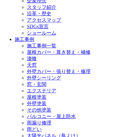
企業理念
スタッフ紹介
沿革・歴史
アクセスマップ
SDGs宣言
ショールーム
施工事例
施工事例一覧
屋根カバー・葺き替え・補修
漆喰
天窓
外壁カバー・張り替え・修理
外壁シーリング
窓・玄関
エクステリア
屋根塗装
外壁塗装
その他塗装
バルコニー・屋上防水
雨漏り修理
雨どい
太陽光パネル（鳥よけ）