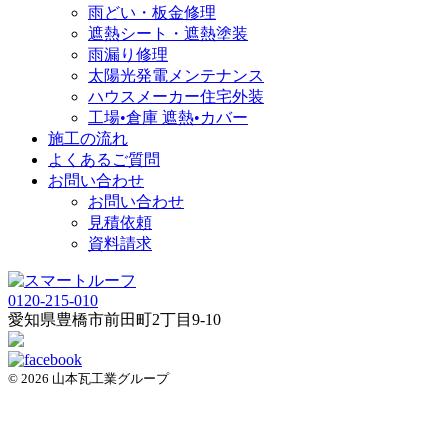
雨どい・板金修理
遮熱シート・遮熱塗装
雨漏り修理
太陽光発電メンテナンス
ハウスメーカー住宅外装
工場•倉庫 遮熱•カバー
施工の流れ
よくあるご質問
お問い合わせ
お問い合わせ
見積依頼
資料請求
0120-215-010
愛知県
豊橋市
前田町2丁目9-10
© 2026 山本瓦工業グループ