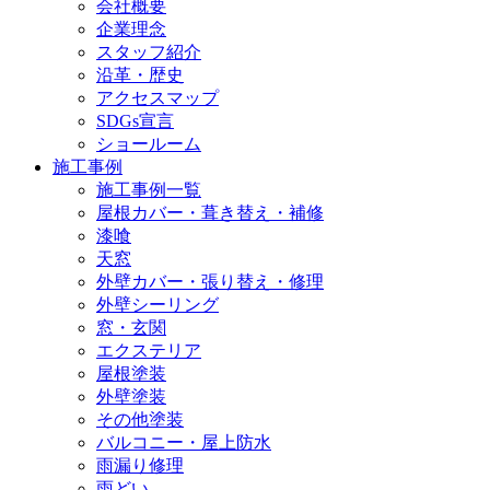
会社概要
企業理念
スタッフ紹介
沿革・歴史
アクセスマップ
SDGs宣言
ショールーム
施工事例
施工事例一覧
屋根カバー・葺き替え・補修
漆喰
天窓
外壁カバー・張り替え・修理
外壁シーリング
窓・玄関
エクステリア
屋根塗装
外壁塗装
その他塗装
バルコニー・屋上防水
雨漏り修理
雨どい