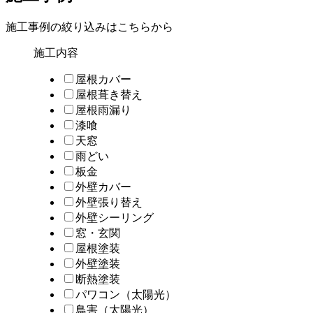
施工事例の絞り込みはこちらから
施工内容
屋根カバー
屋根葺き替え
屋根雨漏り
漆喰
天窓
雨どい
板金
外壁カバー
外壁張り替え
外壁シーリング
窓・玄関
屋根塗装
外壁塗装
断熱塗装
パワコン（太陽光）
鳥害（太陽光）