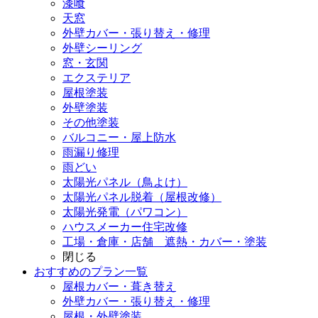
漆喰
天窓
外壁カバー・張り替え・修理
外壁シーリング
窓・玄関
エクステリア
屋根塗装
外壁塗装
その他塗装
バルコニー・屋上防水
雨漏り修理
雨どい
太陽光パネル（鳥よけ）
太陽光パネル脱着（屋根改修）
太陽光発電（パワコン）
ハウスメーカー住宅改修
工場・倉庫・店舗 遮熱・カバー・塗装
閉じる
おすすめのプラン一覧
屋根カバー・葺き替え
外壁カバー・張り替え・修理
屋根・外壁塗装