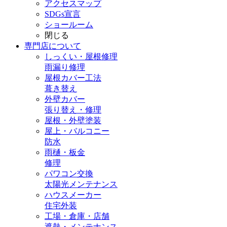
アクセスマップ
SDGs宣言
ショールーム
閉じる
専門店
について
しっくい・屋根修理
雨漏り修理
屋根カバー工法
葺き替え
外壁カバー
張り替え・修理
屋根・外壁塗装
屋上・バルコニー
防水
雨樋・板金
修理
パワコン交換
太陽光メンテナンス
ハウスメーカー
住宅外装
工場・倉庫・店舗
遮熱・メンテナンス