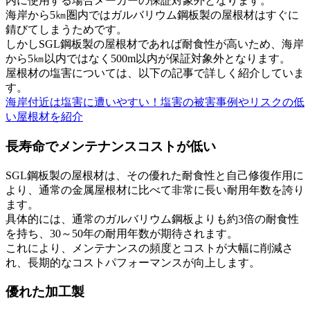
内に使用する場合メーカーの保証対象外となります。
海岸から5㎞圏内ではガルバリウム鋼板製の屋根材はすぐに
錆びてしまうためです。
しかしSGL鋼板製の屋根材であれば耐食性が高いため、海岸
から5㎞以内ではなく500m以内が保証対象外となります。
屋根材の塩害については、以下の記事で詳しく紹介していま
す。
海岸付近は塩害に遭いやすい！塩害の被害事例やリスクの低
い屋根材を紹介
長寿命でメンテナンスコストが低い
SGL鋼板製の屋根材は、その優れた耐食性と自己修復作用に
より、通常の金属屋根材に比べて非常に長い耐用年数を誇り
ます。
具体的には、通常のガルバリウム鋼板よりも約3倍の耐食性
を持ち、30～50年の耐用年数が期待されます。
これにより、メンテナンスの頻度とコストが大幅に削減さ
れ、長期的なコストパフォーマンスが向上します。
優れた加工製