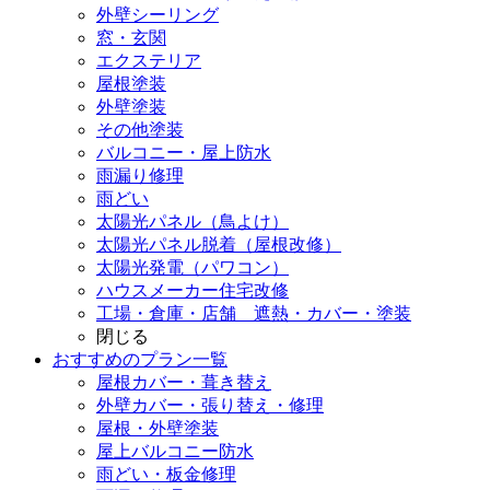
外壁シーリング
窓・玄関
エクステリア
屋根塗装
外壁塗装
その他塗装
バルコニー・屋上防水
雨漏り修理
雨どい
太陽光パネル（鳥よけ）
太陽光パネル脱着（屋根改修）
太陽光発電（パワコン）
ハウスメーカー住宅改修
工場・倉庫・店舗 遮熱・カバー・塗装
閉じる
おすすめのプラン一覧
屋根カバー・葺き替え
外壁カバー・張り替え・修理
屋根・外壁塗装
屋上バルコニー防水
雨どい・板金修理