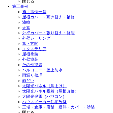
閉じる
施工事例
施工事例一覧
屋根カバー・葺き替え・補修
漆喰
天窓
外壁カバー・張り替え・修理
外壁シーリング
窓・玄関
エクステリア
屋根塗装
外壁塗装
その他塗装
バルコニー・屋上防水
雨漏り修理
雨どい
太陽光パネル（鳥よけ）
太陽光パネル脱着（屋根改修）
太陽光発電（パワコン）
ハウスメーカー住宅改修
工場・倉庫・店舗 遮熱・カバー・塗装
閉じる