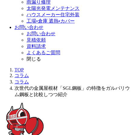
雨漏り修理
太陽光発電メンテナンス
ハウスメーカー住宅外装
工場•倉庫 遮熱•カバー
お問い合わせ
お問い合わせ
見積依頼
資料請求
よくあるご質問
閉じる
TOP
コラム
コラム
次世代の金属屋根材「SGL鋼板」の特徴をガルバリウ
ム鋼板と比較しつつ紹介