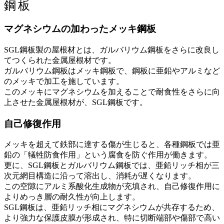
マグネシウムの加わったメッキ鋼板
SGL鋼板製の屋根材とは、ガルバリウム鋼板をさらに改良し
てつくられた金属屋根材です。
ガルバリウム鋼板はメッキ鋼板で、鋼板に亜鉛やアルミなど
のメッキで加工を施しています。
このメッキにマグネシウムを加えることで耐食性をさらに向
上させた金属屋根材が、SGL鋼板です。
自己修復作用
メッキを超えて鉄部に達する傷が生じると、各種鋼板では亜
鉛の「犠牲防食作用」という腐食を防ぐ作用が働きます。
更に、SGL鋼板とガルバリウム鋼板では、亜鉛リッチ相が三
次元網目構造に沿って溶出し、消耗が遅くなります。
この空隙にアルミ系酸化生成物が充填され、自己修復作用に
よりめっき層の耐久性が向上します。
SGL鋼板は、亜鉛リッチ相にマグネシウムが共存するため、
より強力な保護皮膜が形成され、特に切断端部や傷部で高い