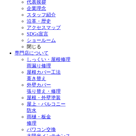
代表挨拶
企業理念
スタッフ紹介
沿革・歴史
アクセスマップ
SDGs宣言
ショールーム
閉じる
専門店
について
しっくい・屋根修理
雨漏り修理
屋根カバー工法
葺き替え
外壁カバー
張り替え・修理
屋根・外壁塗装
屋上・バルコニー
防水
雨樋・板金
修理
パワコン交換
太陽光メンテナンス