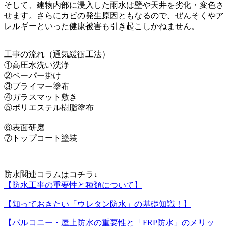
そして、建物内部に浸入した雨水は壁や天井を劣化・変色さ
せます。さらにカビの発生原因ともなるので、ぜんそくやア
レルギーといった健康被害も引き起こしかねません。
工事の流れ（通気緩衝工法）
①高圧水洗い洗浄
②ペーパー掛け
③プライマー塗布
④ガラスマット敷き
⑤ポリエステル樹脂塗布
⑥表面研磨
⑦トップコート塗装
防水関連コラムはコチラ↓
【防水工事の重要性と種類について】
【知っておきたい「ウレタン防水」の基礎知識！】
【バルコニー・屋上防水の重要性と「FRP防水」のメリッ