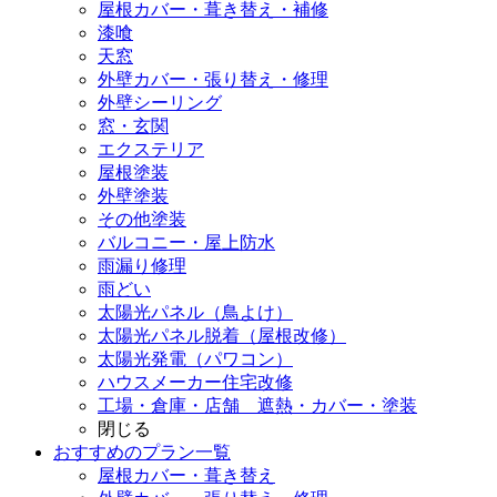
屋根カバー・葺き替え・補修
漆喰
天窓
外壁カバー・張り替え・修理
外壁シーリング
窓・玄関
エクステリア
屋根塗装
外壁塗装
その他塗装
バルコニー・屋上防水
雨漏り修理
雨どい
太陽光パネル（鳥よけ）
太陽光パネル脱着（屋根改修）
太陽光発電（パワコン）
ハウスメーカー住宅改修
工場・倉庫・店舗 遮熱・カバー・塗装
閉じる
おすすめのプラン一覧
屋根カバー・葺き替え