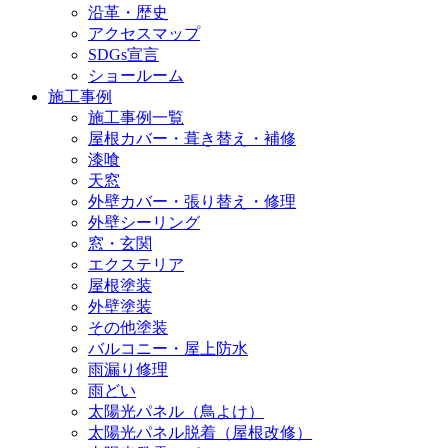
沿革・歴史
アクセスマップ
SDGs宣言
ショールーム
施工事例
施工事例一覧
屋根カバー・葺き替え・補修
漆喰
天窓
外壁カバー・張り替え・修理
外壁シーリング
窓・玄関
エクステリア
屋根塗装
外壁塗装
その他塗装
バルコニー・屋上防水
雨漏り修理
雨どい
太陽光パネル（鳥よけ）
太陽光パネル脱着（屋根改修）